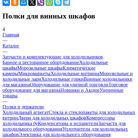
Полки для винных шкафов
4
Главная
—
Каталог
—
Запчасти и комплектующие для холодильников
Барное и ресторанное оборудование
Холодильные
шкафы
Морозильные шкафы
Климатические
камеры
Микромаркеты
Холодильные витрины
Морозильные и
холодильные лари
Холодильные горки
Винные холодильники
для магазина
Оборудование для уличной торговли
Торговое
оборудование для магазина
Новинки и Акции
Уцененные
товары
—
Полки и держатели
Холодильный агрегат
Стекла и стеклопакеты для холодильных
витрин
Двери для холодильных шкафов
Компрессоры
холодильника бу
Конденсаторы и испарители
Запчасти для
холодильного оборудования
Уплотнители для холодильных
шкафов
Электрика для холодильного оборудования