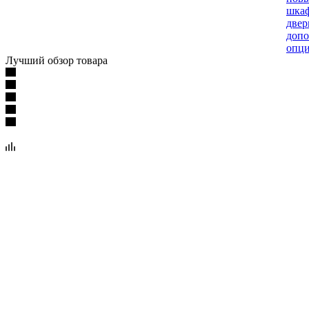
шкаф
две
допо
опц
Лучший обзор товара