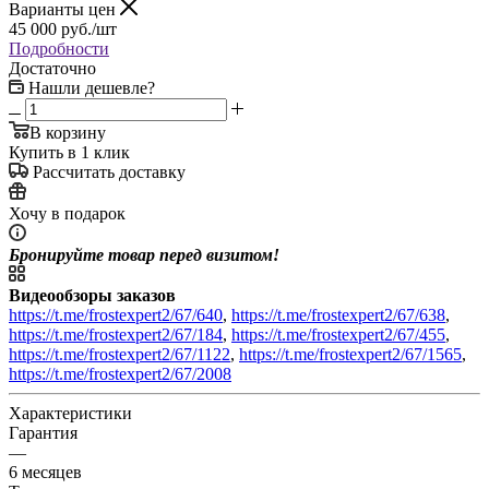
Варианты цен
45 000
руб.
/шт
Подробности
Достаточно
Нашли дешевле?
В корзину
Купить в 1 клик
Рассчитать доставку
Хочу в подарок
Бронируйте товар перед визитом!
Видеообзоры заказов
https://t.me/frostexpert2/67/640
,
https://t.me/frostexpert2/67/638
,
https://t.me/frostexpert2/67/184
,
https://t.me/frostexpert2/67/455
,
https://t.me/frostexpert2/67/1122
,
https://t.me/frostexpert2/67/1565
,
https://t.me/frostexpert2/67/2008
Характеристики
Гарантия
—
6 месяцев