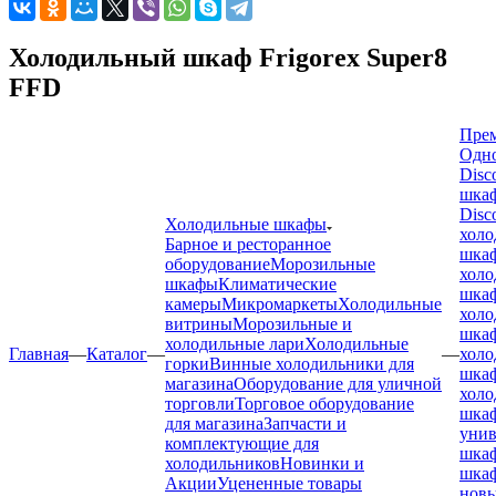
Холодильный шкаф Frigorex Super8
FFD
Пре
Одн
Disc
шка
Disc
Холодильные шкафы
холо
Барное и ресторанное
шка
оборудование
Морозильные
холо
шкафы
Климатические
шка
камеры
Микромаркеты
Холодильные
холо
витрины
Морозильные и
шка
холодильные лари
Холодильные
Главная
—
Каталог
—
—
холо
горки
Винные холодильники для
шка
магазина
Оборудование для уличной
холо
торговли
Торговое оборудование
шка
для магазина
Запчасти и
унив
комплектующие для
шка
холодильников
Новинки и
шка
Акции
Уцененные товары
нов