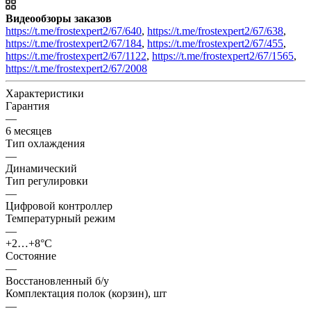
Видеообзоры заказов
https://t.me/frostexpert2/67/640
,
https://t.me/frostexpert2/67/638
,
https://t.me/frostexpert2/67/184
,
https://t.me/frostexpert2/67/455
,
https://t.me/frostexpert2/67/1122
,
https://t.me/frostexpert2/67/1565
,
https://t.me/frostexpert2/67/2008
Характеристики
Гарантия
—
6 месяцев
Тип охлаждения
—
Динамический
Тип регулировки
—
Цифровой контроллер
Температурный режим
—
+2…+8°C
Состояние
—
Восстановленный б/у
Комплектация полок (корзин), шт
—