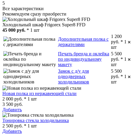
5
Все характеристики
Рекомендуем сразу приобрести
Холодильный шкаф Frigorex Super8 FFD
45 000 руб.
* 1 шт
1 200
Дополнительная полка с
руб. * 1
держателями
шт
Печать бренда и оклейка
5 500
по индивидуальному
руб. * 1
макету
шт
Замок с д/у для
5 500
однодверных
руб. * 1
холодильников
шт
Новая полка из нержавеющей стали
2 000 руб. * 1 шт
3 500 руб.
Добавить
Тонировка стекла холодильника
2 500 руб. * 1 шт
Добавить