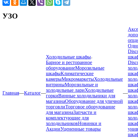
УЗО
Аксе
допо
опц
Одн
Disc
Холодильные шкафы
шка
Барное и ресторанное
Disc
оборудование
Морозильные
холо
шкафы
Климатические
шка
камеры
Микромаркеты
Холодильные
холо
витрины
Морозильные и
шка
холодильные лари
Холодильные
шка
Главная
—
Каталог
—
—
горки
Винные холодильники для
холо
магазина
Оборудование для уличной
шка
торговли
Торговое оборудование
холо
для магазина
Запчасти и
шка
комплектующие для
холо
холодильников
Новинки и
шка
Акции
Уцененные товары
унив
шка