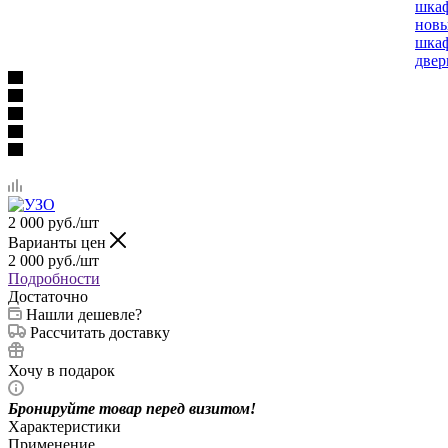
шка
нов
шкаф
две
2 000
руб.
/шт
Варианты цен
2 000
руб.
/шт
Подробности
Достаточно
Нашли дешевле?
Рассчитать доставку
Хочу в подарок
Бронируйте товар перед визитом!
Характеристики
Применение