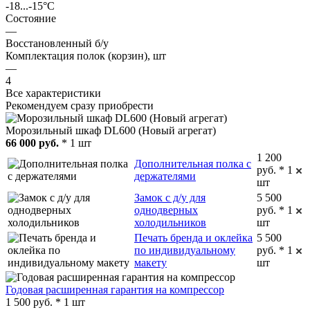
-18...-15°C
Состояние
—
Восстановленный б/у
Комплектация полок (корзин), шт
—
4
Все характеристики
Рекомендуем сразу приобрести
Морозильный шкаф DL600 (Новый агрегат)
66 000 руб.
* 1 шт
1 200
Дополнительная полка с
руб. * 1
держателями
шт
Замок с д/у для
5 500
однодверных
руб. * 1
холодильников
шт
Печать бренда и оклейка
5 500
по индивидуальному
руб. * 1
макету
шт
Годовая расширенная гарантия на компрессор
1 500 руб. * 1 шт