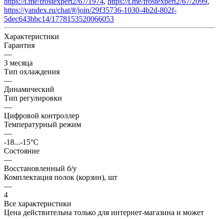
https://t.me/frostexpert2/67/1974
,
https://t.me/frostexpert2/67/2099
,
https://yandex.ru/chat/#/join/29f35736-1030-4b2d-802f-
5dec643bbc14/1778153520066053
Характеристики
Гарантия
—
3 месяца
Тип охлаждения
—
Динамический
Тип регулировки
—
Цифровой контроллер
Температурный режим
—
-18...-15°C
Состояние
—
Восстановленный б/у
Комплектация полок (корзин), шт
—
4
Все характеристики
Цена действительна только для интернет-магазина и может