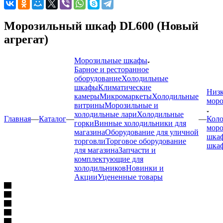
Морозильный шкаф DL600 (Новый
агрегат)
Морозильные шкафы
Барное и ресторанное
оборудование
Холодильные
шкафы
Климатические
Низк
камеры
Микромаркеты
Холодильные
мор
витрины
Морозильные и
холодильные лари
Холодильные
Главная
—
Каталог
—
—
Коло
горки
Винные холодильники для
мор
магазина
Оборудование для уличной
шка
торговли
Торговое оборудование
шкаф
для магазина
Запчасти и
комплектующие для
холодильников
Новинки и
Акции
Уцененные товары