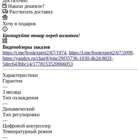
Достаточно
Нашли дешевле?
Рассчитать доставку
Хочу в подарок
Бронируйте товар перед визитом!
Видеообзоры заказов
https://t.me/frostexpert2/67/1974
,
https://t.me/frostexpert2/67/2099
,
https://yandex.ru/chat/#/join/29f35736-1030-4b2d-802f-
5dec643bbc14/1778153520066053
Характеристики
Гарантия
—
3 месяца
Тип охлаждения
—
Динамический
Тип регулировки
—
Цифровой контроллер
Температурный режим
—