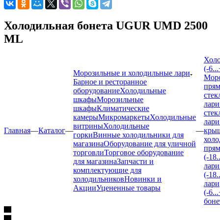
Холодильная бонета UGUR UMD 2500
ML
Холо
(-6..
Морозильные и холодильные лари
Моро
Барное и ресторанное
пря
оборудование
Холодильные
стек
шкафы
Морозильные
лари
шкафы
Климатические
стек
камеры
Микромаркеты
Холодильные
лари
витрины
Холодильные
Главная
—
Каталог
—
—
кры
горки
Винные холодильники для
холо
магазина
Оборудование для уличной
прям
торговли
Торговое оборудование
(-18.
для магазина
Запчасти и
лари
комплектующие для
(-18.
холодильников
Новинки и
лари
Акции
Уцененные товары
(-6..
бон