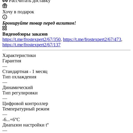
Рассчитать доставку
Хочу в подарок
Бронируйте товар перед визитом!
Видеообзоры заказов
https://t.me/frostexpert2/67/350
,
https://t.me/frostexpert2/67/473
,
https://t.me/frostexpert2/67/137
Характеристики
Гарантия
—
Стандартная - 1 месяц
Тип охлаждения
—
Динамический
Тип регулировки
—
Цифровой контроллер
Температурный режим
—
-6...+6°C
Диапазон настройки t°
—