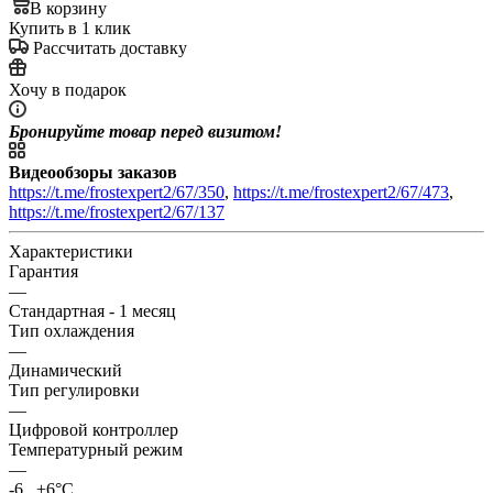
В корзину
Купить в 1 клик
Рассчитать доставку
Хочу в подарок
Бронируйте товар перед визитом!
Видеообзоры заказов
https://t.me/frostexpert2/67/350
,
https://t.me/frostexpert2/67/473
,
https://t.me/frostexpert2/67/137
Характеристики
Гарантия
—
Стандартная - 1 месяц
Тип охлаждения
—
Динамический
Тип регулировки
—
Цифровой контроллер
Температурный режим
—
-6...+6°C