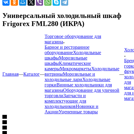
Универсальный холодильный шкаф
Frigorex FML280 (ИКРА)
Торговое оборудование для
магазина
Барное и ресторанное
Холо
оборудование
Холодильные
шкафы
Морозильные
Бре
шкафы
Климатические
горк
камеры
Микромаркеты
Холодильные
фрук
Главная
—
Каталог
—
витрины
Морозильные и
—
холо
холодильные лари
Холодильные
для
горки
Винные холодильники для
мага
магазина
Оборудование для уличной
для 
торговли
Запчасти и
мага
комплектующие для
холодильников
Новинки и
Акции
Уцененные товары